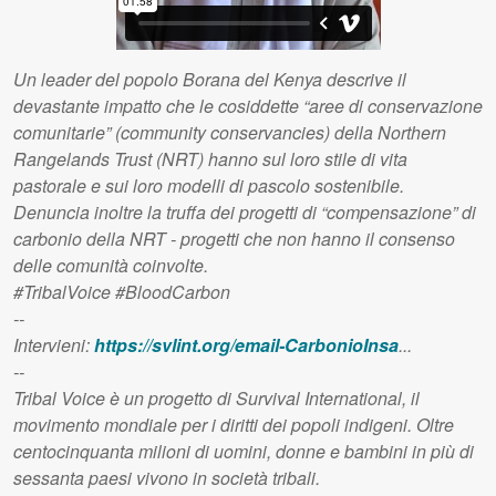
Un leader del popolo Borana del Kenya descrive il
devastante impatto che le cosiddette “aree di conservazione
comunitarie” (community conservancies) della Northern
Rangelands Trust (NRT) hanno sul loro stile di vita
pastorale e sui loro modelli di pascolo sostenibile.
Denuncia inoltre la truffa dei progetti di “compensazione” di
carbonio della NRT - progetti che non hanno il consenso
delle comunità coinvolte.
#TribalVoice #BloodCarbon
--
Intervieni:
https://svlint.org/email-CarbonioInsa
...
--
Tribal Voice è un progetto di Survival International, il
movimento mondiale per i diritti dei popoli indigeni. Oltre
centocinquanta milioni di uomini, donne e bambini in più di
sessanta paesi vivono in società tribali.