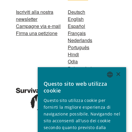
Iscriviti alla nostra
Deutsch
newsletter
English
Campagne via e-mail
Español
Firma una petizione
Français
Nederlands
Português
Hindi
Odia
Bahasa Indonesia
×
Questo sito web utilizza
Registro Persone
ENGLISH
cookie
Giuridiche
GERMAN
1521 Registered
Questo sito utilizza cookie per
charity no. 267444 ©
SPANISH
fornirti la migliore esperienza di
2001 - 2026
navigazione possibile. Navigando nel
FRENCH
Tutti i diritti riservati.
sito acconsenti all’uso dei cookie
ITALIAN
secondo quanto previsto dalla