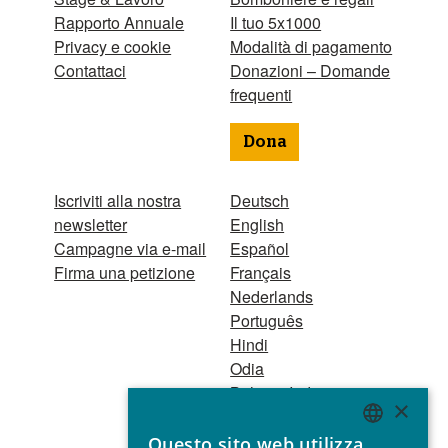
Rapporto Annuale
Il tuo 5x1000
Privacy e cookie
Modalità di pagamento
Contattaci
Donazioni – Domande
frequenti
Dona
Iscriviti alla nostra
Deutsch
newsletter
English
Campagne via e-mail
Español
Firma una petizione
Français
Nederlands
Português
Hindi
Odia
Bahasa Indonesia
×
Questo sito web utilizza
Registro Persone