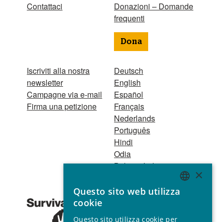
Contattaci
Donazioni – Domande
frequenti
Dona
Iscriviti alla nostra
Deutsch
newsletter
English
Campagne via e-mail
Español
Firma una petizione
Français
Nederlands
Português
Hindi
Odia
Bahasa Indonesia
×
Questo sito web utilizza
Registro Persone
ENGLISH
cookie
Giuridiche
GERMAN
1521 Registered
Questo sito utilizza cookie per