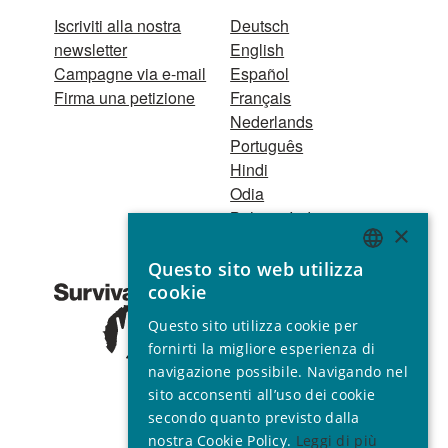
Iscriviti alla nostra
Deutsch
newsletter
English
Campagne via e-mail
Español
Firma una petizione
Français
Nederlands
Português
Hindi
Odia
Bahasa Indonesia
×
Questo sito web utilizza
Registro Persone
ENGLISH
cookie
Giuridiche
GERMAN
1521 Registered
Questo sito utilizza cookie per
charity no. 267444 ©
SPANISH
fornirti la migliore esperienza di
2001 - 2026
navigazione possibile. Navigando nel
FRENCH
Tutti i diritti riservati.
sito acconsenti all’uso dei cookie
ITALIAN
secondo quanto previsto dalla
nostra Cookie Policy.
Leggi di più
PORTUGUESE