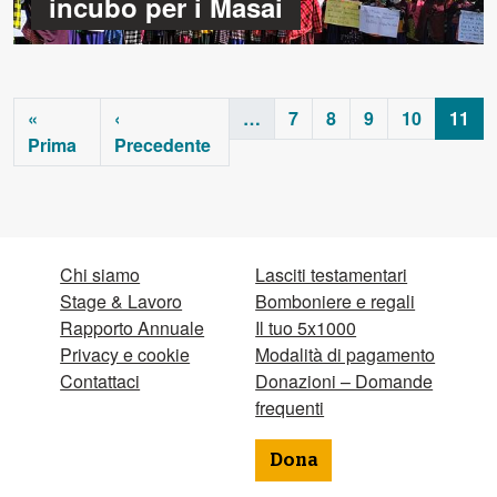
incubo per i Masai
«
‹
…
7
8
9
10
11
Prima
Precedente
Chi siamo
Lasciti testamentari
Stage & Lavoro
Bomboniere e regali
Rapporto Annuale
Il tuo 5x1000
Privacy e cookie
Modalità di pagamento
Contattaci
Donazioni – Domande
frequenti
Dona