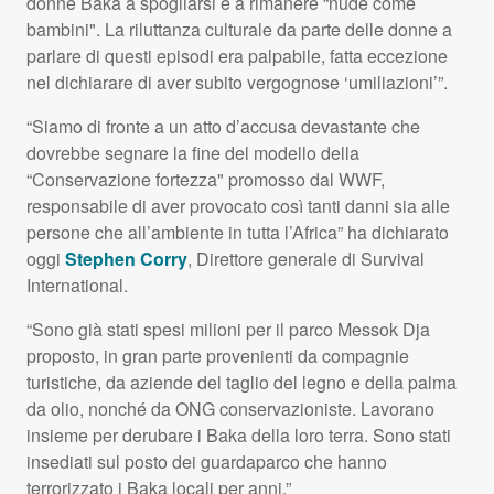
donne Baka a spogliarsi e a rimanere “nude come
bambini". La riluttanza culturale da parte delle donne a
parlare di questi episodi era palpabile, fatta eccezione
nel dichiarare di aver subito vergognose ‘umiliazioni’”.
“Siamo di fronte a un atto d’accusa devastante che
dovrebbe segnare la fine del modello della
“Conservazione fortezza" promosso dal
WWF
,
responsabile di aver provocato così tanti danni sia alle
persone che all’ambiente in tutta l’Africa” ha dichiarato
oggi
Stephen Corry
, Direttore generale di Survival
International.
“Sono già stati spesi milioni per il parco Messok Dja
proposto, in gran parte provenienti da compagnie
turistiche, da aziende del taglio del legno e della palma
da olio, nonché da
ONG
conservazioniste. Lavorano
insieme per derubare i Baka della loro terra. Sono stati
insediati sul posto dei guardaparco che hanno
terrorizzato i Baka locali per anni.”