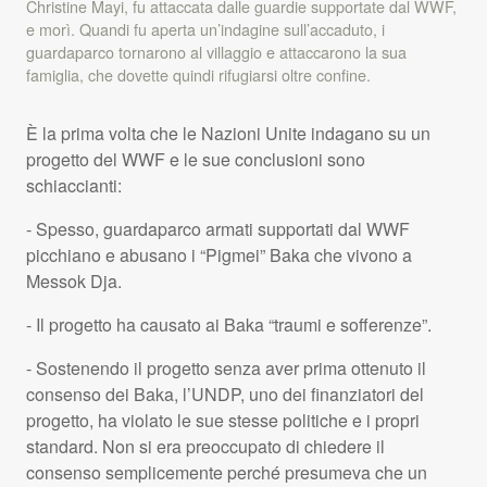
Christine Mayi, fu attaccata dalle guardie supportate dal WWF,
e morì. Quandi fu aperta un’indagine sull’accaduto, i
guardaparco tornarono al villaggio e attaccarono la sua
famiglia, che dovette quindi rifugiarsi oltre confine.
È la prima volta che le Nazioni Unite indagano su un
progetto del
WWF
e le sue conclusioni sono
schiaccianti:
- Spesso, guardaparco armati supportati dal
WWF
picchiano e abusano i “Pigmei” Baka che vivono a
Messok Dja.
- Il progetto ha causato ai Baka “traumi e sofferenze”.
- Sostenendo il progetto senza aver prima ottenuto il
consenso dei Baka, l’UNDP, uno dei finanziatori del
progetto, ha violato le sue stesse politiche e i propri
standard. Non si era preoccupato di chiedere il
consenso semplicemente perché presumeva che un