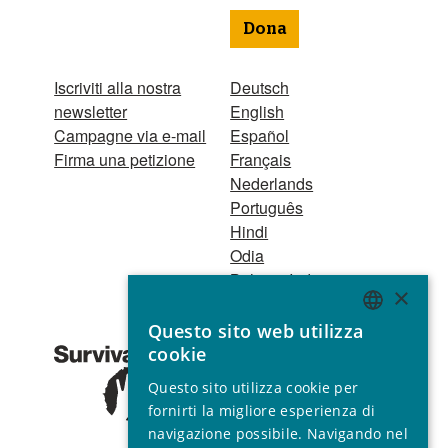
Dona
Iscriviti alla nostra
Deutsch
newsletter
English
Campagne via e-mail
Español
Firma una petizione
Français
Nederlands
Português
Hindi
Odia
Bahasa Indonesia
×
Questo sito web utilizza
Registro Persone
ENGLISH
cookie
Giuridiche
GERMAN
1521 Registered
Questo sito utilizza cookie per
charity no. 267444 ©
SPANISH
fornirti la migliore esperienza di
2001 - 2026
navigazione possibile. Navigando nel
FRENCH