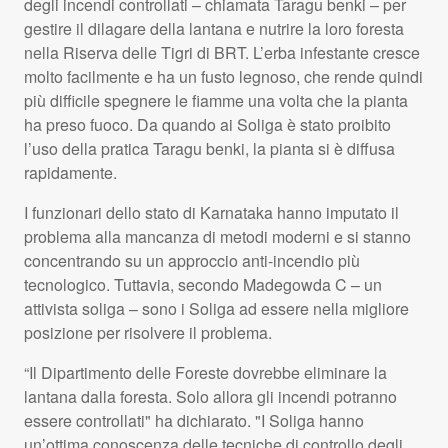
degli incendi controllati – chiamata Taragu benki – per
gestire il dilagare della lantana e nutrire la loro foresta
nella Riserva delle Tigri di
BRT
. L’erba infestante cresce
molto facilmente e ha un fusto legnoso, che rende quindi
più difficile spegnere le fiamme una volta che la pianta
ha preso fuoco. Da quando ai Soliga è stato proibito
l’uso della pratica Taragu benki, la pianta si è diffusa
rapidamente.
I funzionari dello stato di Karnataka hanno imputato il
problema alla mancanza di metodi moderni e si stanno
concentrando su un approccio anti-incendio più
tecnologico. Tuttavia, secondo Madegowda C – un
attivista soliga – sono i Soliga ad essere nella migliore
posizione per risolvere il problema.
“Il Dipartimento delle Foreste dovrebbe eliminare la
lantana dalla foresta. Solo allora gli incendi potranno
essere controllati" ha dichiarato. "I Soliga hanno
un’ottima conoscenza delle tecniche di controllo degli