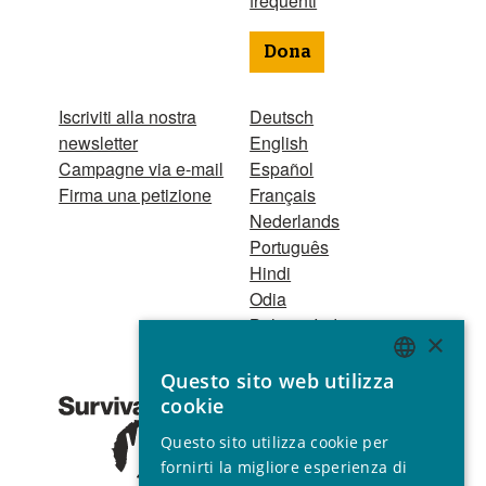
frequenti
Dona
Iscriviti alla nostra
Deutsch
newsletter
English
Campagne via e-mail
Español
Firma una petizione
Français
Nederlands
Português
Hindi
Odia
Bahasa Indonesia
×
Questo sito web utilizza
Registro Persone
ENGLISH
cookie
Giuridiche
GERMAN
1521 Registered
Questo sito utilizza cookie per
charity no. 267444 ©
SPANISH
fornirti la migliore esperienza di
2001 - 2026