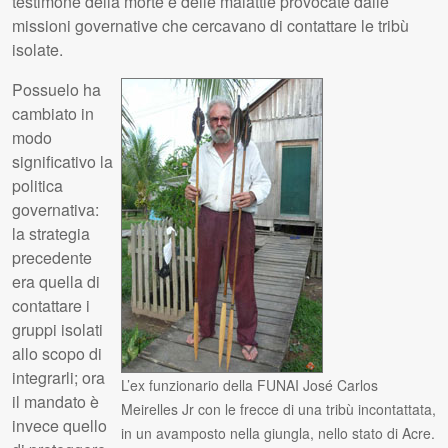
testimone della morte e delle malattie provocate dalle
missioni governative che cercavano di contattare le tribù
isolate.
Possuelo ha
cambiato in
modo
significativo la
politica
governativa:
la strategia
precedente
era quella di
contattare i
gruppi isolati
allo scopo di
integrarli; ora
L’ex funzionario della FUNAI José Carlos
il mandato è
Meirelles Jr con le frecce di una tribù incontattata,
invece quello
in un avamposto nella giungla, nello stato di Acre.