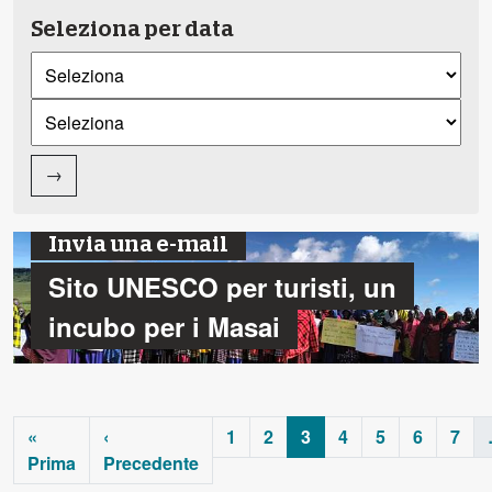
Seleziona per data
→
Invia una e-mail
Sito UNESCO per turisti, un
incubo per i Masai
«
‹
1
2
3
4
5
6
7
Prima
Precedente