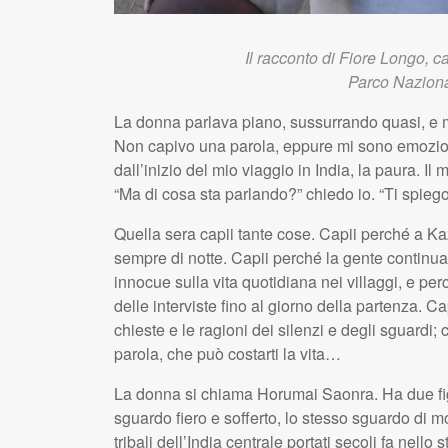
Il racconto di Fiore Longo, c
Parco Naziona
La donna parlava piano, sussurrando quasi, e mi
Non capivo una parola, eppure mi sono emozionat
dall’inizio del mio viaggio in India, la paura. Il
“Ma di cosa sta parlando?” chiedo io. “Ti spieg
Quella sera capii tante cose. Capii perché a Ka
sempre di notte. Capii perché la gente continu
innocue sulla vita quotidiana nei villaggi, e pe
delle interviste fino al giorno della partenza.
chieste e le ragioni dei silenzi e degli sguardi;
parola, che può costarti la vita…
La donna si chiama Horumai Saonra. Ha due figl
sguardo fiero e sofferto, lo stesso sguardo di mol
tribali dell’India centrale portati secoli fa nello