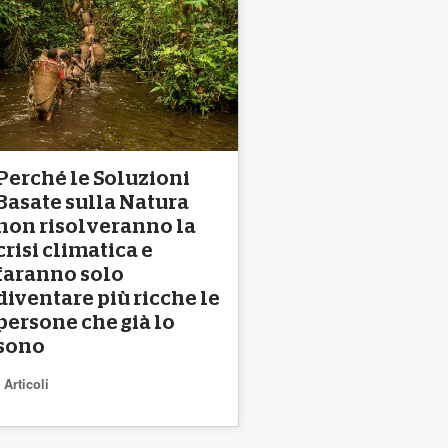
Perché le Soluzioni
Basate sulla Natura
non risolveranno la
crisi climatica e
faranno solo
diventare più ricche le
persone che già lo
sono
Articoli