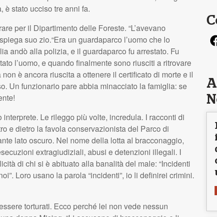
 è stato ucciso tre anni fa.
C
rare per il Dipartimento delle Foreste. “L’avevano
i spiega suo zio.“Era un guardaparco l’uomo che lo
ia andò alla polizia, e il guardaparco fu arrestato. Fu
tato l’uomo, e quando finalmente sono riusciti a ritrovare
 non è ancora riuscita a ottenere il certificato di morte e il
A
o. Un funzionario pare abbia minacciato la famiglia: se
ente!
N
interprete. Le rileggo più volte, incredula. I racconti di
tro e dietro la favola conservazionista del Parco di
nte lato oscuro. Nel nome della lotta al bracconaggio,
esecuzioni extragiudiziali, abusi e detenzioni illegali. I
tà di chi si è abituato alla banalità del male: “Incidenti
i”. Loro usano la parola “incidenti”, io li definirei crimini.
essere torturati. Ecco perché lei non vede nessun