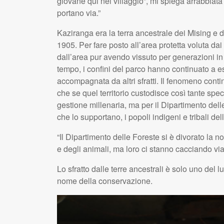
giovane qui nel villaggio”, mi spiega arrabbiat
portano via.”
Kaziranga era la terra ancestrale dei Mising e 
1905. Per fare posto all’area protetta voluta dai 
dall’area pur avendo vissuto per generazioni in 
tempo, i confini del parco hanno continuato a 
accompagnata da altri sfratti. Il fenomeno con
che se quel territorio custodisce così tante spec
gestione millenaria, ma per il Dipartimento del
che lo supportano, i popoli indigeni e tribali d
“Il Dipartimento delle Foreste si è divorato la no
e degli animali, ma loro ci stanno cacciando vi
Lo sfratto dalle terre ancestrali è solo uno del 
nome della conservazione.