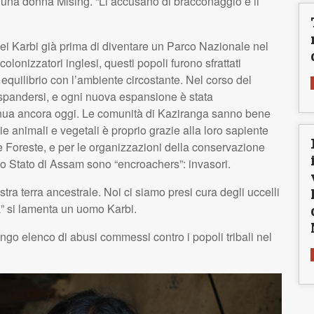
a una donna Mising. “Li accusano di bracconaggio e li
dei Karbi già prima di diventare un Parco Nazionale nel
colonizzatori inglesi, questi popoli furono sfrattati
equilibrio con l’ambiente circostante. Nel corso del
espandersi, e ogni nuova espansione è stata
tinua ancora oggi. Le comunità di Kaziranga sanno bene
ie animali e vegetali è proprio grazie alla loro sapiente
le Foreste, e per le organizzazioni della conservazione
ello Stato di Assam sono “encroachers”: invasori.
stra terra ancestrale. Noi ci siamo presi cura degli uccelli
a” si lamenta un uomo Karbi.
lungo elenco di abusi commessi contro i popoli tribali nel