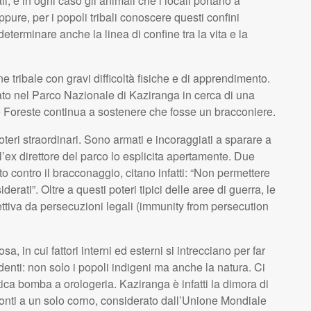
, e in ogni caso gli animali che i locali portano a
pure, per i popoli tribali conoscere questi confini
terminare anche la linea di confine tra la vita e la
tribale con gravi difficoltà fisiche e di apprendimento.
rato nel Parco Nazionale di Kaziranga in cerca di una
le Foreste continua a sostenere che fosse un bracconiere.
teri straordinari. Sono armati e incoraggiati a sparare a
ll’ex direttore del parco lo esplicita apertamente. Due
 contro il bracconaggio, citano infatti: “Non permettere
erati”. Oltre a questi poteri tipici delle aree di guerra, le
ttiva da persecuzioni legali (immunity from persecution
a, in cui fattori interni ed esterni si intrecciano per far
perdenti: non solo i popoli indigeni ma anche la natura. Ci
tica bomba a orologeria. Kaziranga è infatti la dimora di
onti a un solo corno, considerato dall’Unione Mondiale