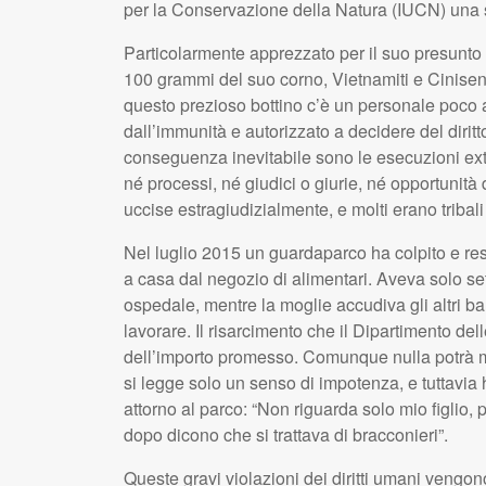
per la Conservazione della Natura (
IUCN
) una 
Particolarmente apprezzato per il suo presunto 
100 grammi del suo corno, Vietnamiti e Cinisen
questo prezioso bottino c’è un personale poco 
dall’immunità e autorizzato a decidere del diritt
conseguenza inevitabile sono le esecuzioni extra
né processi, né giudici o giurie, né opportunità 
uccise estragiudizialmente, e molti erano tribali
Nel luglio 2015 un guardaparco ha colpito e re
a casa dal negozio di alimentari. Aveva solo set
ospedale, mentre la moglie accudiva gli altri ba
lavorare. Il risarcimento che il Dipartimento del
dell’importo promesso. Comunque nulla potrà ma
si legge solo un senso di impotenza, e tuttavia
attorno al parco: “Non riguarda solo mio figlio, 
dopo dicono che si trattava di bracconieri”.
Queste gravi violazioni dei diritti umani vengono