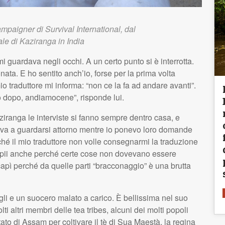
ampaigner di Survival International, dal
le di Kaziranga in India
 guardava negli occhi. A un certo punto si è interrotta.
a. E ho sentito anch’io, forse per la prima volta
 mio traduttore mi informa: “non ce la fa ad andare avanti”.
o dopo, andiamocene”, risponde lui.
ziranga le interviste si fanno sempre dentro casa, e
ava a guardarsi attorno mentre io ponevo loro domande
rché il mio traduttore non volle consegnarmi la traduzione
 Capii anche perché certe cose non dovevano essere
 capì perché da quelle parti “bracconaggio” è una brutta
i e un suocero malato a carico. È bellissima nel suo
ti altri membri delle tea tribes, alcuni dei molti popoli
 stato di Assam per coltivare il tè di Sua Maestà, la regina