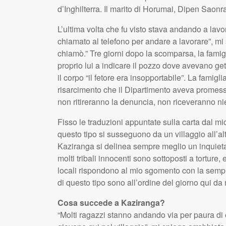
d’Inghilterra. Il marito di Horumai, Dipen Saonra,
L’ultima volta che fu visto stava andando a lavo
chiamato al telefono per andare a lavorare”, m
chiamò.” Tre giorni dopo la scomparsa, la famigl
proprio lui a indicare il pozzo dove avevano get
il corpo “il fetore era insopportabile”. La famiglia
risarcimento che il Dipartimento aveva promess
non ritireranno la denuncia, non riceveranno ni
Fisso le traduzioni appuntate sulla carta dal mio 
questo tipo si susseguono da un villaggio all’al
Kaziranga si delinea sempre meglio un inquieta
molti tribali innocenti sono sottoposti a torture, 
locali rispondono al mio sgomento con la semplici
di questo tipo sono all’ordine del giorno qui da no
Cosa succede a Kaziranga?
“Molti ragazzi stanno andando via per paura di 