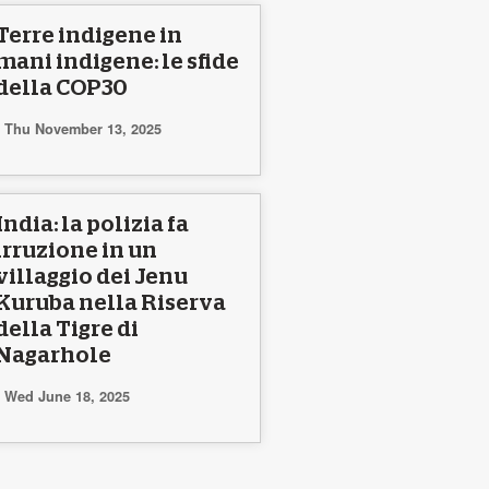
Terre indigene in
mani indigene: le sfide
della COP30
Thu November 13, 2025
India: la polizia fa
irruzione in un
villaggio dei Jenu
Kuruba nella Riserva
della Tigre di
Nagarhole
Wed June 18, 2025