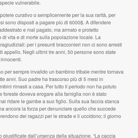
specie vulnerabile.
potere curativo o semplicemente per la sua rarità, per
si sono disposti a pagare più di 6000$. A difendere
addestrato e mal pagato, ma armato e protetto
o di vita e di morte sulla popolazione locale. La
giudiziali: per i presunti bracconieri non ci sono arresti
di appello. Negli ultimi tre anni, 50 persone sono state
 innocenti.
so per sempre invalido un bambino tribale mentre tornava
te anni. Suo padre ha trascorso più di 5 mesi in
mbini rimasti a casa. Per tutto il periodo non ha potuto
le foreste doveva erogare alla famiglia non è stato
i ridare le gambe a suo figlio. Sulla sua faccia stanca
 ha ancora la forza per denunciare quello che succede
prendono dei ragazzi per le strade e li uccidono; il giorno
 giustificate dall’urgenza della situazione. “La caccia