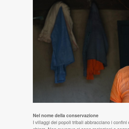
Nel nome della conservazione
I villaggi dei popoli tribali abbracciano i conf