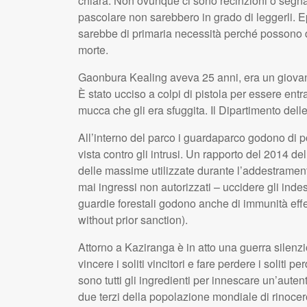
chiara. Non ovunque ci sono recinzioni o segnali
pascolare non sarebbero in grado di leggerli. Ep
sarebbe di primaria necessità perché possono de
morte.
Gaonbura Kealing aveva 25 anni, era un giovane 
È stato ucciso a colpi di pistola per essere ent
mucca che gli era sfuggita. Il Dipartimento del
All’interno del parco i guardaparco godono di po
vista contro gli intrusi. Un rapporto del 2014 de
delle massime utilizzate durante l’addestramento
mai ingressi non autorizzati – uccidere gli indesid
guardie forestali godono anche di immunità effe
without prior sanction).
Attorno a Kaziranga è in atto una guerra silenzios
vincere i soliti vincitori e fare perdere i soliti 
sono tutti gli ingredienti per innescare un’auten
due terzi della popolazione mondiale di rinocer