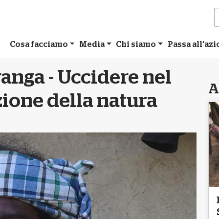
Cosa facciamo
Media
Chi siamo
Passa all'az
anga - Uccidere nel
A
ione della natura