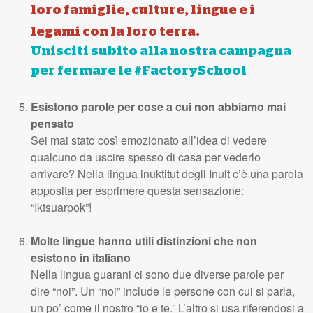
loro famiglie, culture, lingue e i
legami con la loro terra.
Unisciti subito alla nostra campagna
per fermare le #FactorySchool
Esistono parole per cose a cui non abbiamo mai
pensato
Sei mai stato così emozionato all’idea di vedere
qualcuno da uscire spesso di casa per vederlo
arrivare? Nella lingua inuktitut degli Inuit c’è una parola
apposita per esprimere questa sensazione:
“Iktsuarpok”!
Molte lingue hanno utili distinzioni che non
esistono in italiano
Nella lingua guarani ci sono due diverse parole per
dire “noi”. Un “noi” include le persone con cui si parla,
un po’ come il nostro “io e te.” L’altro si usa riferendosi a