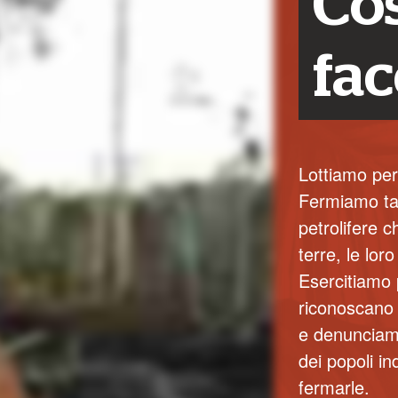
Co
fa
Lottiamo per
Fermiamo ta
petrolifere c
terre, le lor
Esercitiamo 
riconoscano i
e denunciamo
dei popoli i
fermarle.