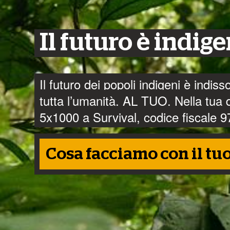
Leggi il nostro nuovo rappor
aziende e grandi decisori pos
Il futuro è indig
incontattati del mondo.
Vai al sito dedicato
Il futuro dei popoli indigeni è indis
tutta l’umanità. AL TUO. Nella tua di
5x1000 a Survival, codice fiscale
Il Territorio Kawahiva di Rio Pardo 
manca solo la firma del Presidente
Cosa facciamo con il tu
Continua la lettura