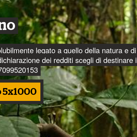
to e intervieni per impedire che
sano mettere a rischio i popoli
eno
solubilmente legato a quello della natura e di
chiarazione dei redditi scegli di destinare i
 97099520153
è stato delimitato fisicamente sul terreno,
 Lula
o 5x1000