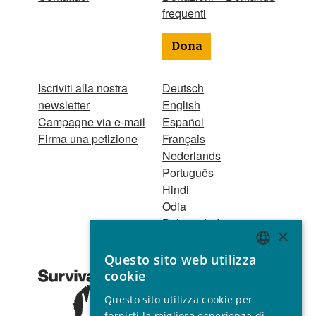
frequenti
Dona
Iscriviti alla nostra
Deutsch
newsletter
English
Campagne via e-mail
Español
Firma una petizione
Français
Nederlands
Português
Hindi
Odia
Bahasa Indonesia
×
Questo sito web utilizza
Registro Persone
ENGLISH
cookie
Giuridiche
GERMAN
1521 Registered
Questo sito utilizza cookie per
charity no. 267444 ©
SPANISH
fornirti la migliore esperienza di