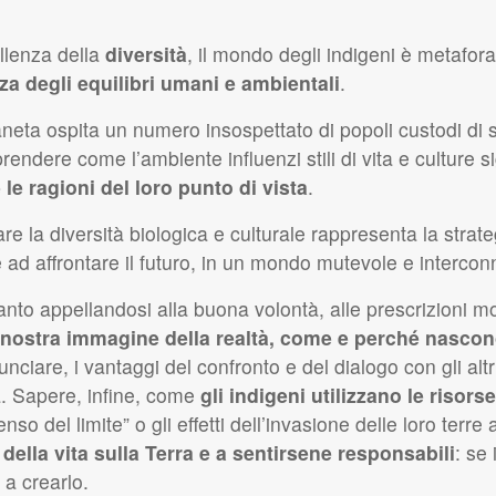
llenza della
diversità
, il mondo degli indigeni è metafora
za degli equilibri umani e ambientali
.
pianeta ospita un numero insospettato di popoli custodi di s
prendere come l’ambiente influenzi stili di vita e culture s
 le ragioni del loro punto di vista
.
re la diversità biologica e culturale rappresenta la strat
rie ad affrontare il futuro, in un mondo mutevole e interco
anto appellandosi alla buona volontà, alle prescrizioni mor
nostra immagine della realtà, come e perché nascono
ciare, i vantaggi del confronto e del dialogo con gli altri
tà. Sapere, infine, come
gli indigeni utilizzano le risors
enso del limite” o gli effetti dell’invasione delle loro terre
” della vita sulla Terra e a sentirsene responsabili
: se 
 a crearlo.