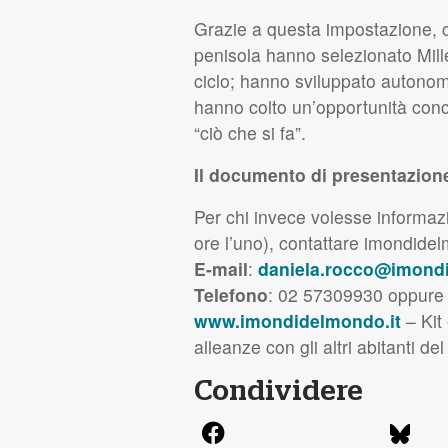
Grazie a questa impostazione, ch
penisola hanno selezionato Mille 
ciclo; hanno sviluppato autonoma
hanno colto un’opportunità concr
“ciò che si fa”.
Il documento di presentazione
Per chi invece volesse informazi
ore l’uno), contattare imondide
E-mail
:
daniela.rocco@imondi
Telefono
: 02 57309930 oppure
www.imondidelmondo.it
– Kit 
alleanze con gli altri abitanti de
Condividere