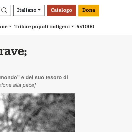
Italiano
Catalogo
Dona
ione
Tribù e popoli indigeni
5x1000
grave;
l mondo” e del suo tesoro di
zione alla pace]