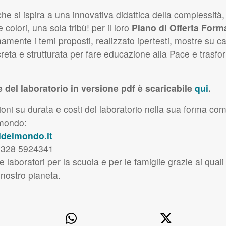
e si ispira a una innovativa didattica della complessità,
colori, una sola tribù! per il loro
Piano di Offerta Form
mente i temi proposti, realizzato ipertesti, mostre su car
eta e strutturata per fare educazione alla Pace e trasfo
 del laboratorio in versione pdf è scaricabile
qui
.
oni su durata e costi del laboratorio nella sua forma comp
lmondo:
delmondo.it
 328 5924341
e laboratori per la scuola e per le famiglie grazie ai qua
l nostro pianeta.