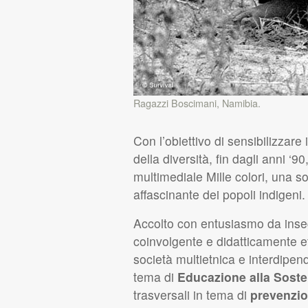
Ragazzi Boscimani, Namibia.
Con l’obiettivo di sensibilizzare 
della diversità, fin dagli anni ‘90
multimediale Mille colori, una so
affascinante dei popoli indigeni.
Accolto con entusiasmo da insegn
coinvolgente e didatticamente ef
società multietnica e interdipende
tema di
Educazione alla Sosten
trasversali in tema di
prevenzio