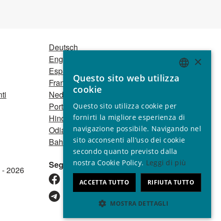
Deutsch
English
×
Español
Questo sito web utilizza
ENGLISH
Français
cookie
ti
Nederlands
GERMAN
Português
Questo sito utilizza cookie per
SPANISH
fornirti la migliore esperienza di
Hindi
navigazione possibile. Navigando nel
Odia
FRENCH
sito acconsenti all’uso dei cookie
Bahasa Indonesia
ITALIAN
secondo quanto previsto dalla
nostra Cookie Policy.
Leggi di più
Seguici
PORTUGUESE
 - 2026
ACCETTA TUTTO
RIFIUTA TUTTO
MOSTRA DETTAGLI