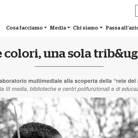
Cosa facciamo
Media
Chi siamo
Passa all'az
 colori, una sola trib&u
laboratorio multimediale alla scoperta della “rete de
lla
III
media, biblioteche e centri polifunzionali e di educa