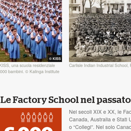
© KISS
Carlisle Indian Industrial School,
o KISS, una scuola residenziale
000 bambini. © Kalinga Institute
Le Factory School nel passato
Nei secoli
XIX
e XX, le Fac
Canada, Australia e Stati 
o “Collegi”. Nel solo Canad