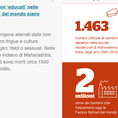
ni ‘educati’ nelle
e’ del mondo siano
ngono alienati dalle loro
oro lingue e culture.
ci, fisici o sessuali. Nelle
to indiano di Maharashtra,
16 sono morti circa 1500
cidio.