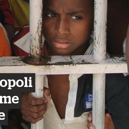
popoli
ome
e