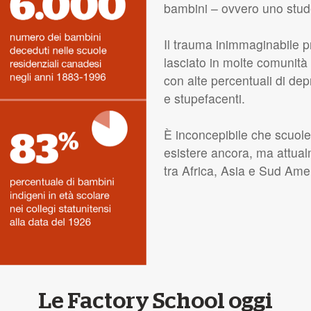
bambini – ovvero uno stud
Il trauma inimmaginabile 
lasciato in molte comunità
con alte percentuali di dep
e stupefacenti.
È inconcepibile che scuol
esistere ancora, ma attua
tra Africa, Asia e Sud Ame
Le Factory School oggi