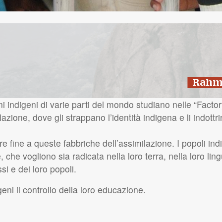
Rahma
ni indigeni di varie parti del mondo studiano nelle “Facto
ilazione, dove gli strappano l’identità indigena e li indott
ere fine a queste fabbriche dell’assimilazione. I popoli in
, che vogliono sia radicata nella loro terra, nella loro ling
si e dei loro popoli.
igeni il controllo della loro educazione.