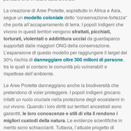
La creazione di Aree Protette, soprattutto in Africa e Asia,
segue un
modello coloniale
detto “conservazione-fortezza”
che porta all’accaparramento di terra. I popoli indigeni che
vivono in questi territori vengono
sfrattati, picchiati,
torturati, violentati o addirittura uccisi
da guardaparco
supportati dalle maggiori
ONG
della conservazione.
L’espansione di questo modello per raggiungere il target del
30% rischia di
danneggiare oltre 300 milioni di persone
,
tra le quali si contano le comunità più vulnerabili e
rispettose dell’ambiente.
Le Aree Protette danneggiano anche la biodiversità che
pretendono di voler proteggere. I popoli indigeni giocano
infatti un ruolo cruciale nella protezione degli ecosistemi in
cui vivono. Quando i loro diritti sui territori ancestrali sono
garantiti,
le loro conoscenze e stili di vita li rendono i
migliori custodi della natura.
Le evidenze scientifiche in
merito sono schiaccianti. Tuttavia, l’attuale progetto di