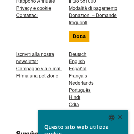
Rapporto Annuale
Il tuo 5x1000
Privacy e cookie
Modalità di pagamento
Contattaci
Donazioni – Domande
frequenti
Dona
Iscriviti alla nostra
Deutsch
newsletter
English
Campagne via e-mail
Español
Firma una petizione
Français
Nederlands
Português
Hindi
Odia
Bahasa Indonesia
×
Questo sito web utilizza
Registro Persone
ENGLISH
cookie