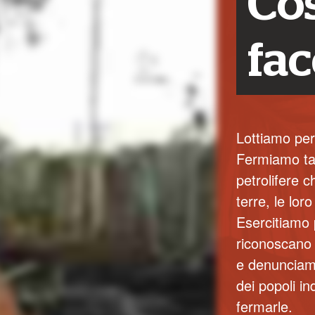
Co
fa
Lottiamo per
Fermiamo ta
petrolifere c
terre, le lor
Esercitiamo 
riconoscano i
e denunciamo
dei popoli i
fermarle.