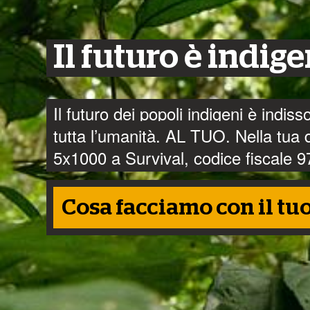
Leggi il nostro nuovo rappor
aziende e grandi decisori pos
Il futuro è indig
incontattati del mondo.
Vai al sito dedicato
Il futuro dei popoli indigeni è indis
tutta l’umanità. AL TUO. Nella tua di
5x1000 a Survival, codice fiscale
Il Territorio Kawahiva di Rio Pardo 
manca solo la firma del Presidente
Cosa facciamo con il tu
Continua la lettura