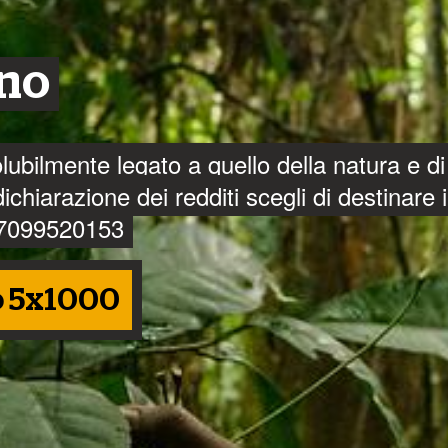
to e intervieni per impedire che
sano mettere a rischio i popoli
eno
solubilmente legato a quello della natura e di
chiarazione dei redditi scegli di destinare i
 97099520153
è stato delimitato fisicamente sul terreno,
 Lula
o 5x1000